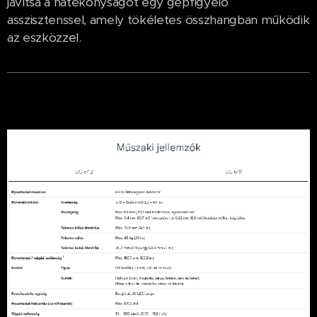
javítsa a hatékonyságot egy gépfigyelő
asszisztenssel, amely tökéletes összhangban működik
az eszközzel.