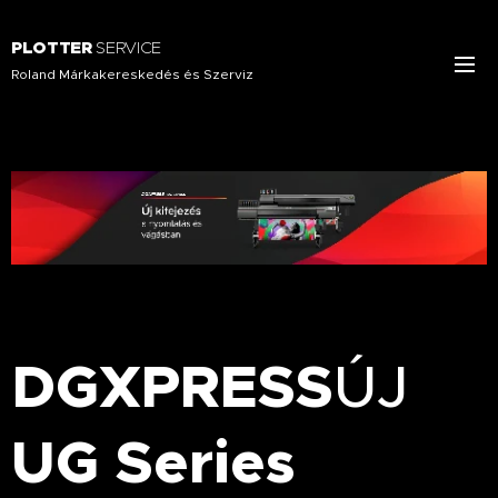
PLOTTER
SERVICE
Roland Márkakereskedés és Szerviz
DGXPRESS
ÚJ
UG Series