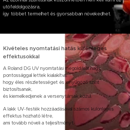
utófeldolgozásra,
így többet termelhet és gyorsabban növekedhet.
Kivételes nyomtatási hatás különleges
effektusokkal
A Roland DG UV nyomtatási megoldásai nagy
pontossággal lettek kialakítva,
hogy éles részletességet és lenyűgöző színt
biztosítsanak,
és kiemelkedjenek a versenytársak közül.
A lakk UV-festék hozzáadásával számos különleges
effektus hozható létre,
ami tovább növeli a teljesítményt.