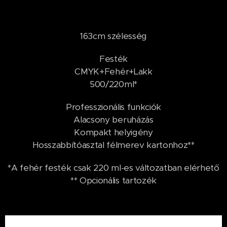
163cm szélesség
Festék
CMYK+Fehér+Lakk
500/220ml*
Professzionális funkciók
Alacsony beruházás
Kompakt helyigény
Hosszabbítóasztal félmerev kartonhoz**
*A fehér festék csak 220 ml-es változatban elérhető
** Opcionális tartozék