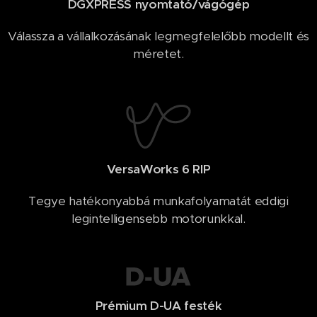
DGXPRESS nyomtató/vágógép
Válassza a vállalkozásának legmegfelelőbb modellt és
méretet.
VersaWorks 6 RIP
Tegye hatékonyabbá munkafolyamatát eddigi
legintelligensebb motorunkkal.
Prémium D-UA festék