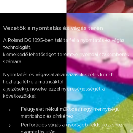
Vezetők a nyomtatás és vágás terén
A Roland DG 1995-ben találta fel a nyomtatás és vágás
technológiát,
kiemelkedő lehetőséget teremtve nyomdai szakemberek
számára.
Nyomtatás és vágással alkalmazások széles körét
hozhatja létre a matricáktól
a jelzésekig, növelve ezzel nyereségességét a
következőkkel:
Felügyelet nélküli működés nagy mennyiségű
matricához és címkéhez.
Perforációs vágás a gyorsabb feldolgozáshoz
nyomtatás után.