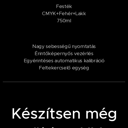
Festék
CMYK+Fehér+Lakk
750ml
Nagy sebességű nyomtatás
Érintőképernyős vezérlés
Egyérintéses automatikus kalibráció
Feltekercselő egység
Készítsen még