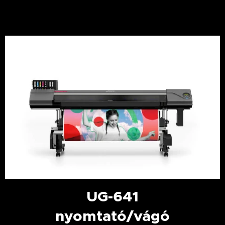
UG-641
nyomtató/vágó