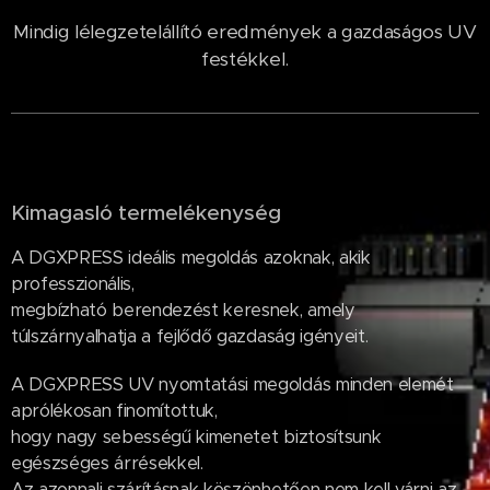
Mindig lélegzetelállító eredmények a gazdaságos UV
festékkel.
Kimagasló termelékenység
A DGXPRESS ideális megoldás azoknak, akik
professzionális,
megbízható berendezést keresnek, amely
túlszárnyalhatja a fejlődő gazdaság igényeit.
A DGXPRESS UV nyomtatási megoldás minden elemét
aprólékosan finomítottuk,
hogy nagy sebességű kimenetet biztosítsunk
egészséges árrésekkel.
Az azonnali szárításnak köszönhetően nem kell várni az